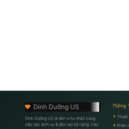
Thông 
Dinh Dưỡng US
Thuật
Dinh Dưỡng US là đơn vị tư nhân cung
cấp các dịch vụ & đào tạo kỹ năng: Các
Phần 