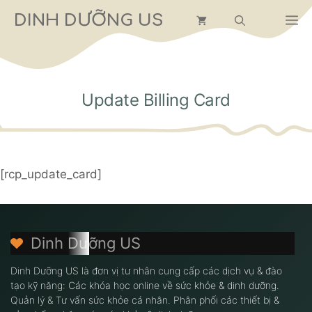
Chuyển
DINH DƯỠNG US
M
đến
nội
dung
Update Billing Card
[rcp_update_card]
Dinh Dưỡng US
Dinh Dưỡng US là đơn vị tư nhân cung cấp các dịch vụ & đào
tạo kỹ năng: Các khóa học online về sức khỏe & dinh dưỡng.
Quản lý & Tư vấn sức khỏe cá nhân. Phân phối các thiết bị &