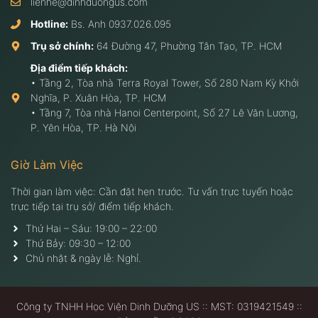
lienhe@dinhduongus.com
Hotline:
Bs. Anh
0937.026.095
Trụ sở chính:
64 Đường 47, Phường Tân Tạo, TP. HCM
Địa điểm tiếp khách:
• Tầng 2, Tòa nhà Terra Royal Tower, Số 280 Nam Kỳ Khởi
Nghĩa, P. Xuân Hòa, TP. HCM
• Tầng 7, Tòa nhà Hanoi Centerpoint, Số 27 Lê Văn Lương,
P. Yên Hòa, TP. Hà Nội
Giờ Làm Việc
Thời gian làm việc: Cần đặt hẹn trước. Tư vấn trực tuyến hoặc
trực tiếp tại trụ sở/ điểm tiếp khách.
Thứ Hai – Sáu: 19:00 – 22:00
Thứ Bảy: 09:30 – 12:00
Chủ nhật & ngày lễ: Nghỉ.
Công ty TNHH Học Viện Dinh Dưỡng US :: MST: 0319421549 ::