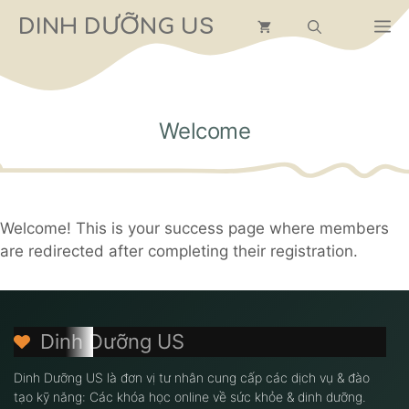
Chuyển
DINH DƯỠNG US
M
đến
nội
dung
Welcome
Welcome! This is your success page where members
are redirected after completing their registration.
Dinh Dưỡng US
Dinh Dưỡng US là đơn vị tư nhân cung cấp các dịch vụ & đào
tạo kỹ năng: Các khóa học online về sức khỏe & dinh dưỡng.