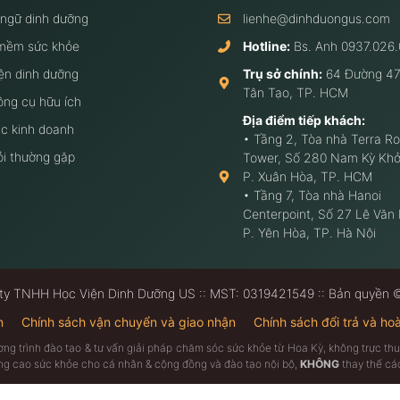
 ngữ dinh dưỡng
lienhe@dinhduongus.com
mềm sức khỏe
Hotline:
Bs. Anh
0937.026.
ện dinh dưỡng
Trụ sở chính:
64 Đường 47
Tân Tạo, TP. HCM
ông cụ hữu ích
Địa điểm tiếp khách:
c kinh doanh
• Tầng 2, Tòa nhà Terra Ro
ỏi thường gặp
Tower, Số 280 Nam Kỳ Khở
P. Xuân Hòa, TP. HCM
• Tầng 7, Tòa nhà Hanoi
Centerpoint, Số 27 Lê Văn
P. Yên Hòa, TP. Hà Nội
ty TNHH Học Viện Dinh Dưỡng US :: MST: 0319421549 :: Bản quyền
n
Chính sách vận chuyển và giao nhận
Chính sách đổi trả và hoà
ương trình đào tạo & tư vấn giải pháp chăm sóc sức khỏe từ Hoa Kỳ, không trực 
âng cao sức khỏe cho cá nhân & cộng đồng và đào tạo nội bộ,
KHÔNG
thay thế các