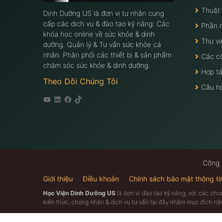
Thuật
Dinh Dưỡng US là đơn vị tư nhân cung
cấp các dịch vụ & đào tạo kỹ năng: Các
Phần 
khóa học online về sức khỏe & dinh
Thư vi
dưỡng. Quản lý & Tư vấn sức khỏe cá
nhân. Phân phối các thiết bị & sản phẩm
Các c
chăm sóc sức khỏe & dinh dưỡng.
Hợp tá
Theo Dõi Chúng Tôi
Câu h
Youtube
Linkedin
Facebook
Tiktok
Công 
Giới thiệu
Điều khoản
Chính sách bảo mật thông ti
Học Viện Dinh Dưỡng US
là dơn vị đào tạo kỹ năng, với các ch
kiến thức, chứng nhận & dịch vụ tư vấn tại đây nhằm mục đích n