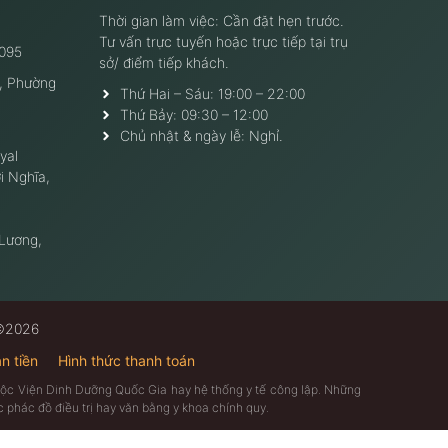
Thời gian làm việc: Cần đặt hẹn trước.
Tư vấn trực tuyến hoặc trực tiếp tại trụ
095
sở/ điểm tiếp khách.
, Phường
Thứ Hai – Sáu: 19:00 – 22:00
Thứ Bảy: 09:30 – 12:00
Chủ nhật & ngày lễ: Nghỉ.
yal
i Nghĩa,
 Lương,
 ©2026
n tiền
Hình thức thanh toán
thuộc Viện Dinh Dưỡng Quốc Gia hay hệ thống y tế công lập. Những
 phác đồ điều trị hay văn bằng y khoa chính quy.