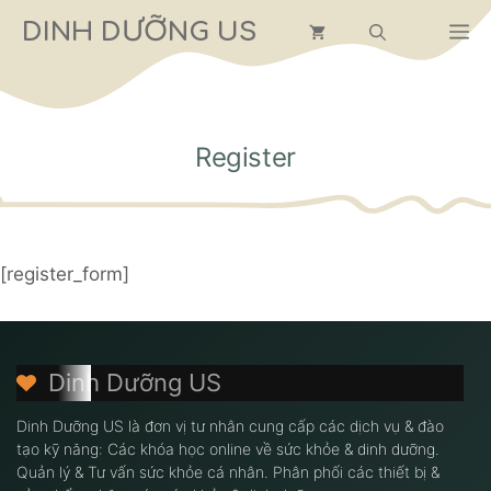
Chuyển
DINH DƯỠNG US
M
đến
nội
dung
Register
[register_form]
Dinh Dưỡng US
Dinh Dưỡng US là đơn vị tư nhân cung cấp các dịch vụ & đào
tạo kỹ năng: Các khóa học online về sức khỏe & dinh dưỡng.
Quản lý & Tư vấn sức khỏe cá nhân. Phân phối các thiết bị &