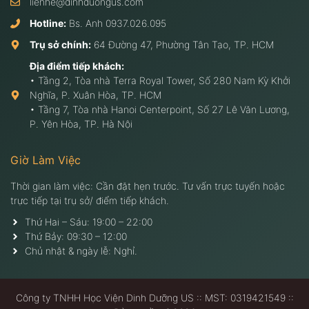
lienhe@dinhduongus.com
Hotline:
Bs. Anh
0937.026.095
Trụ sở chính:
64 Đường 47, Phường Tân Tạo, TP. HCM
Địa điểm tiếp khách:
• Tầng 2, Tòa nhà Terra Royal Tower, Số 280 Nam Kỳ Khởi
Nghĩa, P. Xuân Hòa, TP. HCM
• Tầng 7, Tòa nhà Hanoi Centerpoint, Số 27 Lê Văn Lương,
P. Yên Hòa, TP. Hà Nội
Giờ Làm Việc
Thời gian làm việc: Cần đặt hẹn trước. Tư vấn trực tuyến hoặc
trực tiếp tại trụ sở/ điểm tiếp khách.
Thứ Hai – Sáu: 19:00 – 22:00
Thứ Bảy: 09:30 – 12:00
Chủ nhật & ngày lễ: Nghỉ.
Công ty TNHH Học Viện Dinh Dưỡng US :: MST: 0319421549 ::