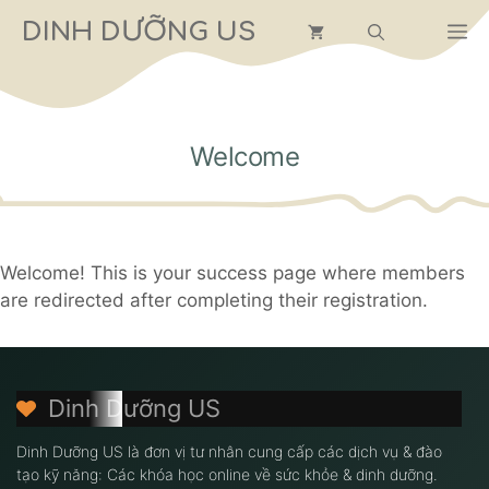
Chuyển
DINH DƯỠNG US
M
đến
nội
dung
Welcome
Welcome! This is your success page where members
are redirected after completing their registration.
Dinh Dưỡng US
Dinh Dưỡng US là đơn vị tư nhân cung cấp các dịch vụ & đào
tạo kỹ năng: Các khóa học online về sức khỏe & dinh dưỡng.