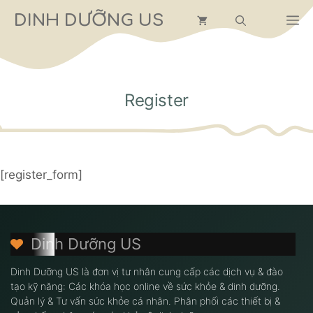
Chuyển
DINH DƯỠNG US
M
đến
nội
dung
Register
[register_form]
Dinh Dưỡng US
Dinh Dưỡng US là đơn vị tư nhân cung cấp các dịch vụ & đào
tạo kỹ năng: Các khóa học online về sức khỏe & dinh dưỡng.
Quản lý & Tư vấn sức khỏe cá nhân. Phân phối các thiết bị &