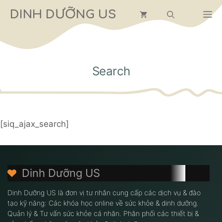
Chuyển
DINH DƯỠNG US
M
đến
nội
dung
Search
[siq_ajax_search]
Dinh Dưỡng US
Dinh Dưỡng US là đơn vị tư nhân cung cấp các dịch vụ & đào
tạo kỹ năng: Các khóa học online về sức khỏe & dinh dưỡng.
Quản lý & Tư vấn sức khỏe cá nhân. Phân phối các thiết bị &