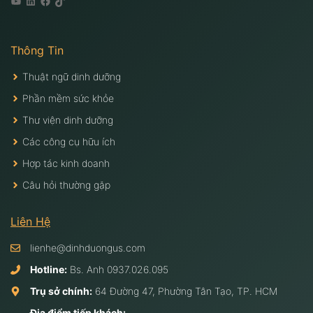
Youtube
Linkedin
Facebook
Tiktok
Thông Tin
Thuật ngữ dinh dưỡng
Phần mềm sức khỏe
Thư viện dinh dưỡng
Các công cụ hữu ích
Hợp tác kinh doanh
Câu hỏi thường gặp
Liên Hệ
lienhe@dinhduongus.com
Hotline:
Bs. Anh
0937.026.095
Trụ sở chính:
64 Đường 47, Phường Tân Tạo, TP. HCM
Địa điểm tiếp khách: