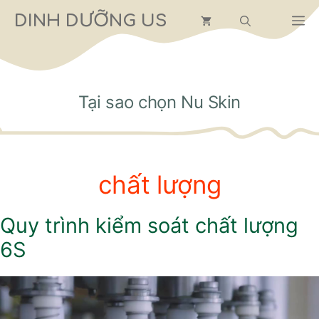
Chuyển
DINH DƯỠNG US
M
đến
nội
dung
Tại sao chọn Nu Skin
chất lượng
Quy trình kiểm soát chất lượng
6S