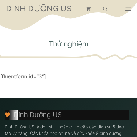
Chuyển
DINH DƯỠNG US
M
đến
nội
dung
Thử nghiệm
[fluentform id=”3″]
Dinh Dưỡng US
Dinh Dưỡng US là đơn vị tư nhân cung cấp các dịch vụ & đào
tạo kỹ năng: Các khóa học online về sức khỏe & dinh dưỡng.