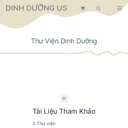
Chuyển
DINH DƯỠNG US
M
đến
nội
dung
Thư Viện Dinh Dưỡng
Tài Liệu Tham Khảo
2 Thư viện