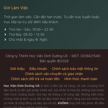
Giờ Làm Việc
Thời gian làm việc: Cần đặt hẹn trước. Tư vấn trực tuyến hoặc
trực tiếp tại trụ sở/ điểm tiếp khách.
Thứ Hai – Sáu: 19:00 – 22:00
Thứ Bảy: 09:30 – 12:00
Chủ nhật & ngày lễ: Nghỉ.
Công ty TNHH Học Viện Dinh Dưỡng US :: MST: 0319421549 ::
Bản quyền ©2026
Giới thiệu
Điều khoản
Chính sách bảo mật thông tin
Chính sách vận chuyển và giao nhận
Chính sách đổi trả và hoàn tiền
Hình thức thanh toán
Học Viện Dinh Dưỡng US
là dơn vị đào tạo kỹ năng, với các chương trình
đào tạo & tư vấn giải pháp chăm sóc sức khỏe từ Hoa Kỳ, không trực thuộc
Viện Dinh Dưỡng Quốc Gia hay hệ thống y tế công lập. Những kiến thức,
chứng nhận & dịch vụ tư vấn tại đây nhằm mục đích nâng cao sức khỏe cho
cá nhân & cộng đồng và đào tạo nội bộ,
KHÔNG
thay thế các phác đồ điều
trị hay văn bằng y khoa chính quy.