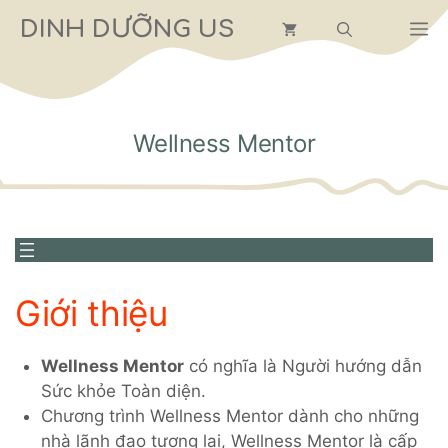
Chuyển
DINH DƯỠNG US
M
đến
nội
dung
Wellness Mentor
Giới thiệu
Wellness Mentor
có nghĩa là Người hướng dẫn
Sức khỏe Toàn diện.
Chương trình Wellness Mentor dành cho những
nhà lãnh đạo tương lai, Wellness Mentor là cấp