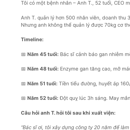
Tôi có một bệnh nhân – Anh T., 52 tuổi, CEO mộ
Anh T. quản lý hơn 500 nhân viên, doanh thu 
Nhưng anh không thể quản lý được 70kg cơ th
Timeline:
📅
Năm 45 tuổi:
Bác sĩ cảnh báo gan nhiễm mỡ
📅
Năm 48 tuổi:
Enzyme gan tăng cao, mỡ máu 
📅
Năm 51 tuổi:
Tiền tiểu đường, huyết áp 160/
📅
Năm 52 tuổi:
Đột quỵ lúc 3h sáng. May mắn 
Câu hỏi anh T. hỏi tôi sau khi xuất viện:
“Bác sĩ ơi, tôi xây dựng công ty 20 năm để là