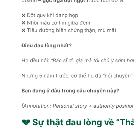
doanh –
gục ngã đột ngột
trước tuổi 60 vì:
❌ Đột quỵ khi đang họp
❌ Nhồi máu cơ tim giữa đêm
❌ Tiểu đường biến chứng thận, mù mắt
Điều đau lòng nhất?
Họ đều nói:
“Bác sĩ ơi, giá mà tôi chú ý sớm h
Nhưng 5 năm trước, cơ thể họ đã “nói chuyện” 
Bạn đang ở đâu trong câu chuyện này?
[Annotation: Personal story + authority positio
💔 Sự thật đau lòng về “T