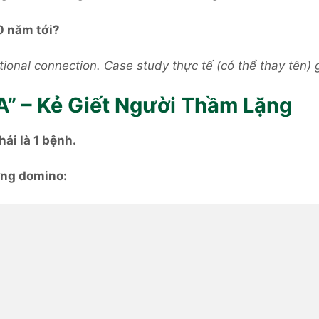
0 năm tới?
onal connection. Case study thực tế (có thể thay tên) gi
” – Kẻ Giết Người Thầm Lặng
ải là 1 bệnh.
ứng domino: