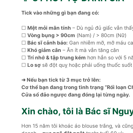
Tick vào những gì bạn đang có:
☐
Mệt mỏi mãn tính
– Dù ngủ đủ giấc vẫn thấy
☐
Vòng bụng > 90cm
(Nam) / > 80cm (Nữ)
☐
Bác sĩ cảnh báo:
Gan nhiễm mỡ, mỡ máu cao
☐
Khó giảm cân
– Ăn ít mà vẫn tăng cân
☐
Trí nhớ & tập trung kém
hơn hẳn so với 5 n
☐
Lo sợ
sẽ đột quỵ hoặc phải uống thuốc suốt
➜ Nếu bạn tick từ 3 mục trở lên:
Cơ thể bạn đang trong tình trạng “Rối loạn C
Cửa sổ đảo ngược đang đóng lại từng ngày.
Xin chào, tôi là Bác sĩ Ng
Hơn 15 năm tôi khoác áo blouse trắng, và cũn