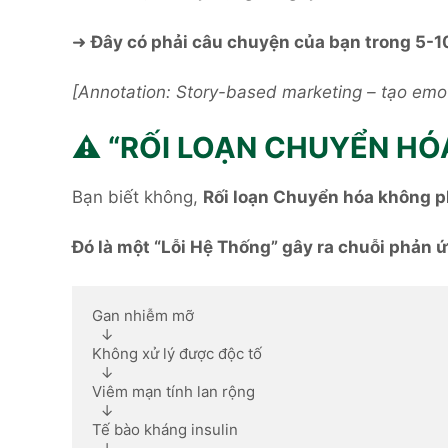
➜
Đây có phải câu chuyện của bạn trong 5-1
[Annotation: Story-based marketing – tạo emoti
⚠️ “RỐI LOẠN CHUYỂN HÓA
Bạn biết không,
Rối loạn Chuyển hóa không ph
Đó là một “Lỗi Hệ Thống” gây ra chuỗi phản 
Gan nhiễm mỡ 

  ↓

Không xử lý được độc tố

  ↓

Viêm mạn tính lan rộng

  ↓

Tế bào kháng insulin
