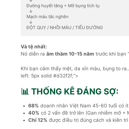
  ↓

Đường huyết tăng + Mỡ bụng tích tụ

  ↓

Mạch máu tắc nghẽn

  ↓

ĐỘT QUỴ / NHỒI MÁU / TIỂU ĐƯỜNG
Và tệ nhất:
Nó diễn ra
âm thầm 10-15 năm
trước khi bạn 
Khi bạn cảm thấy mệt, da xỉn màu, bụng to r
left: 5px solid #d32f2f;”>
📊 THỐNG KÊ ĐÁNG SỢ:
68%
doanh nhân Việt Nam 45-60 tuổi có ít
40%
có 2 vấn đề trở lên (Gan nhiễm mỡ + 
Chỉ 12%
được điều trị đúng cách và kiên trì