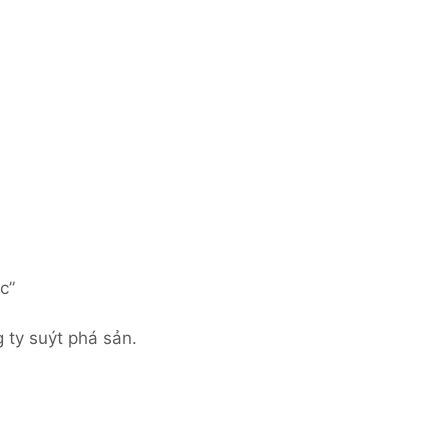
c”
 ty suýt phá sản.