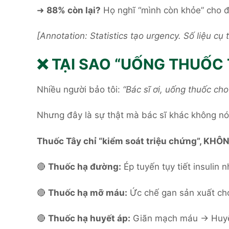
➜
88% còn lại?
Họ nghĩ “mình còn khỏe” cho đ
[Annotation: Statistics tạo urgency. Số liệu c
❌ TẠI SAO “UỐNG THUỐC 
Nhiều người bảo tôi:
“Bác sĩ ơi, uống thuốc ch
Nhưng đây là sự thật mà bác sĩ khác không nói
Thuốc Tây chỉ “kiểm soát triệu chứng”, KHÔN
🔴
Thuốc hạ đường:
Ép tuyến tụy tiết insulin 
🔴
Thuốc hạ mỡ máu:
Ức chế gan sản xuất ch
🔴
Thuốc hạ huyết áp:
Giãn mạch máu → Huyết