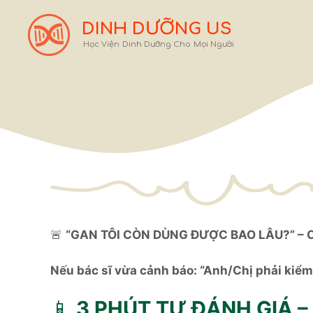
Chuyển
đến
DINH DƯỠNG US
nội
Học Viện Dinh Dưỡng Cho Mọi Người
dung
🚨
“GAN TÔI CÒN DÙNG ĐƯỢC BAO LÂU?” – Câu
Nếu bác sĩ vừa cảnh báo: “Anh/Chị phải kiểm
📱
3 PHÚT TỰ ĐÁNH GIÁ –