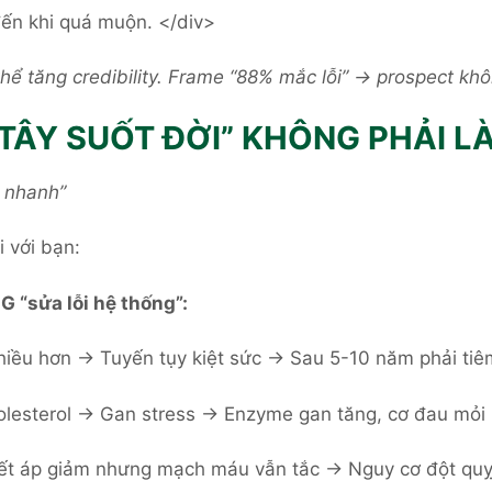
ến khi quá muộn. </div>
ụ thể tăng credibility. Frame “88% mắc lỗi” → prospect 
TÂY SUỐT ĐỜI” KHÔNG PHẢI LÀ
o nhanh”
 với bạn:
G “sửa lỗi hệ thống”:
nhiều hơn → Tuyến tụy kiệt sức → Sau 5-10 năm phải tiêm
olesterol → Gan stress → Enzyme gan tăng, cơ đau mỏi
 áp giảm nhưng mạch máu vẫn tắc → Nguy cơ đột quỵ